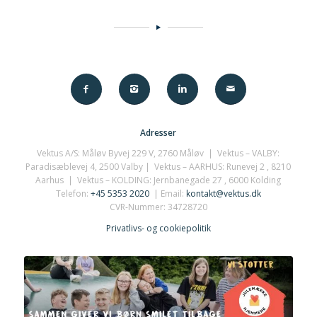
Adresser
Vektus A/S: Måløv Byvej 229 V, 2760 Måløv | Vektus – VALBY:
Paradisæblevej 4, 2500 Valby | Vektus – AARHUS:
Runevej 2
, 8210
Aarhus | Vektus – KOLDING: Jernbanegade 27 , 6000 Kolding
Telefon:
+45 5353 2020
| Email:
kontakt@vektus.dk
CVR-Nummer: 34728720
Privatlivs- og cookiepolitik