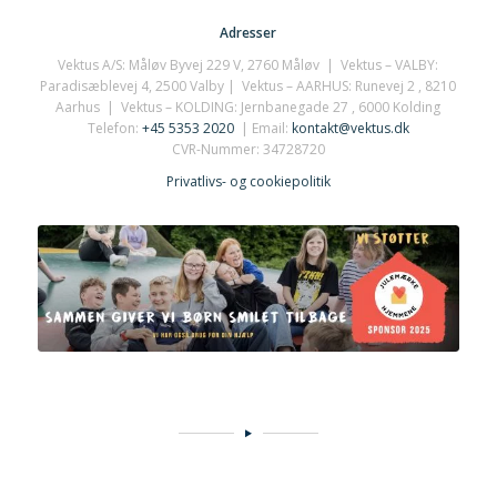
Adresser
Vektus A/S: Måløv Byvej 229 V, 2760 Måløv | Vektus – VALBY:
Paradisæblevej 4, 2500 Valby | Vektus – AARHUS:
Runevej 2
, 8210
Aarhus | Vektus – KOLDING: Jernbanegade 27 , 6000 Kolding
Telefon:
+45 5353 2020
| Email:
kontakt@vektus.dk
CVR-Nummer: 34728720
Privatlivs- og cookiepolitik