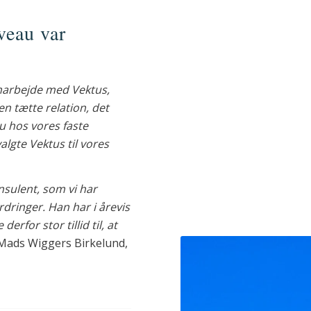
iveau var
amarbejde med Vektus,
n tætte relation, det
u hos vores faste
algte Vektus til vores
nsulent, som vi har
rdringer. Han har i årevis
rfor stor tillid til, at
 Mads Wiggers Birkelund,