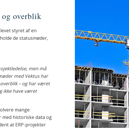
 og overblik
levet styret af en
fholde de statusmøder,
projektledelse, men må
smøder med Vektus har
 overblik – og har været
eg ikke have været
volvere mange
r med historiske data og
dent at ERP-projekter