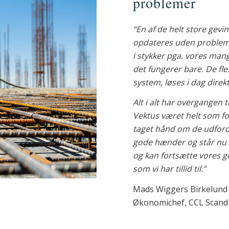
problemer
“En af de helt store gevin
opdateres uden problemer
i stykker pga. vores mang
det fungerer bare. De fles
system, løses i dag direk
Alt i alt har overgangen
Vektus været helt som for
taget hånd om de udfordr
gode hænder og står nu 
og kan fortsætte vores 
som vi har tillid til.”
Mads Wiggers Birkelund
Økonomichef, CCL Scand