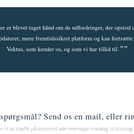
der er blevet taget hånd om de udfordringer, der opstod 
pdateret, mere fremtidssikret platform og kan fortsætt
”
”
Vektus, som kender os, og som vi har tillid til.
spørgsmål? Send os en mail, eller rin
er til at træffe på kontoret alle hverdage mandag til torsdag