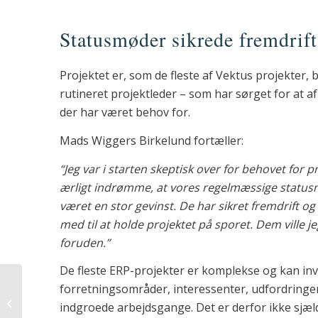
Statusmøder sikrede fremdrift
Projektet er, som de fleste af Vektus projekter, b
rutineret projektleder – som har sørget for at a
der har været behov for.
Mads Wiggers Birkelund fortæller:
“Jeg var i starten skeptisk over for behovet for 
ærligt indrømme, at vores regelmæssige statu
været en stor gevinst. De har sikret fremdrift og
med til at holde projektet på sporet. Dem ville j
foruden.”
De fleste ERP-projekter er komplekse og kan in
seminar: Business Central
forretningsområder, interessenter, udfordringe
for
indgroede arbejdsgange. Det er derfor ikke sjæl
produktionsvirksomheder