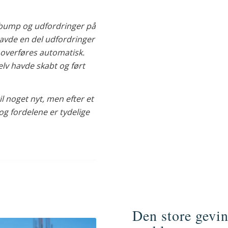
 bump og udfordringer på
havde en del udfordringer
 overføres automatisk.
elv havde skabt og ført
l noget nyt, men efter et
g fordelene er tydelige
Den store gevin